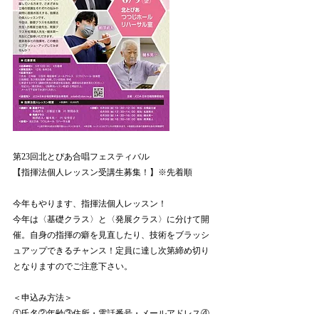
第23回北とぴあ合唱フェスティバル
【指揮法個人レッスン受講生募集！】※先着順
今年もやります、指揮法個人レッスン！
今年は〈基礎クラス〉と〈発展クラス〉に分けて開
催。自身の指揮の癖を見直したり、技術をブラッシ
ュアップできるチャンス！定員に達し次第締め切り
となりますのでご注意下さい。
＜申込み方法＞
①氏名②年齢③住所・電話番号・メールアドレス④