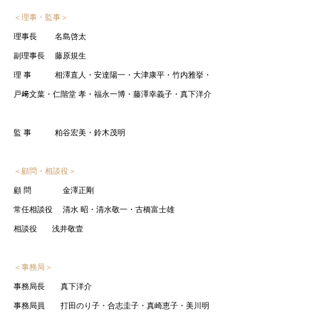
＜理事・監事＞
理事長 名島啓太
副理事長 藤原規生
理 事 相澤直人・安達陽一・大津康平・
竹内雅挙・
戸﨑文葉・仁階堂 孝・福永一博・藤澤幸義子・真下洋介
監 事 粕谷宏美・鈴木茂明
＜顧問・相談役＞
顧 問 金澤正剛
常任相談役 清水 昭・清水敬一・古橋富士雄
相談役 浅井敬壹
＜事務局＞
事務局長 真下洋介
事務局員 打田のり子・合志圭子・真崎恵子・美川明