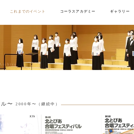
これまでのイベント
コーラスアカデミー
ギャラリー
Archive
バル〜
20
00年〜（継続中）