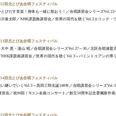
 第12回北とぴあ合唱フェスティバル
とびだす音楽！身体も一緒に歌おう！／合唱講習会シリーズVol.22
川俊太郎／NHK課題曲講習会／世界の現代を聴くVol.2エリック・
 第13回北とぴあ合唱フェスティバル
大中 恩・湯山 昭／合唱講習会シリーズVol.27～30／北区合唱連
NHK課題曲講習会／世界の現代を聴くVol.3～パミントゥアンの導
 第14回北とぴあ合唱フェスティバル
継いでいくVol.3～髙田三郎生誕100年／合唱講習会シリーズVol.
講習会／祝80回！Nコン名曲コンサート／創立50周年記念委嘱新作
 第15回北とぴあ合唱フェスティバル