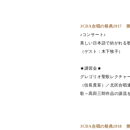
JCDA合唱の祭典2017
♪コンサート♪
美しい日本語で紡がれる歌（ゲ
（ゲスト：木下牧子）
★講習会★
グレゴリオ聖歌レクチャ
（信長貴富）／北区合唱
歌～髙田三郎作品の源流を
JCDA合唱の祭典2018