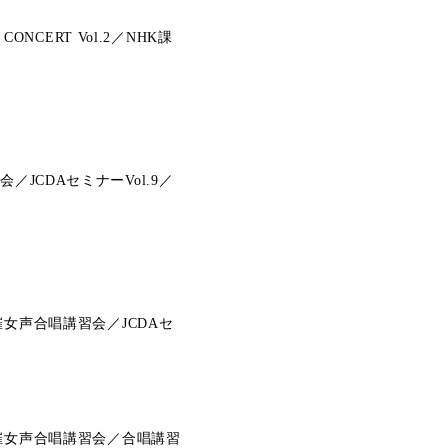
CERT Vol.2／NHK課
CDAセミナーVol.9／
女声合唱講習会／JCDAセ
主催女声合唱講習会／合唱講習