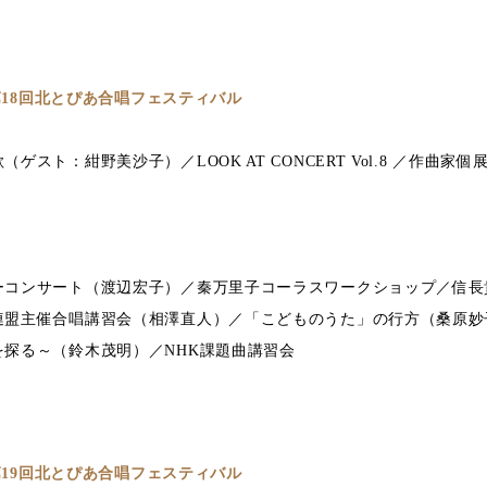
 第18回北とぴあ合唱フェスティバル
スト：紺野美沙子）／LOOK AT CONCERT Vol.8 ／作曲家個
ーコンサート（渡辺宏子）／秦万里子コーラスワークショップ／信長
連盟主催合唱講習会（相澤直人）／「こどものうた」の行方（桑原妙
探る～（鈴木茂明）／NHK課題曲講習会
 第19回北とぴあ合唱フェスティバル