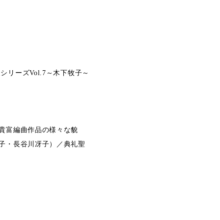
展シリーズVol.7～木下牧子～
貴富編曲作品の様々な貌
子・長谷川冴子）／典礼聖