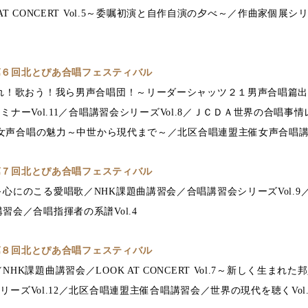
K AT CONCERT Vol.5～委嘱初演と自作自演の夕べ～／作曲家個展シ
 第６回北とぴあ合唱フェスティバル
まれ！歌おう！我ら男声合唱団！～リーダーシャッツ２１男声合唱篇
DAセミナーVol.11／合唱講習会シリーズVol.8／ＪＣＤＡ世界の合唱
リス女声合唱の魅力～中世から現代まで～／北区合唱連盟主催女声合唱
 第７回北とぴあ合唱フェスティバル
のこる愛唱歌／NHK課題曲講習会／合唱講習会シリーズVol.9／LOOK 
習会／合唱指揮者の系譜Vol.4
 第８回北とぴあ合唱フェスティバル
HK課題曲講習会／LOOK AT CONCERT Vol.7～新しく生ま
会シリーズVol.12／北区合唱連盟主催合唱講習会／世界の現代を聴くVo