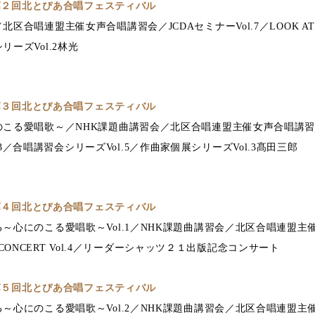
 第２回北とぴあ合唱フェスティバル
合唱連盟主催女声合唱講習会／JCDAセミナーVol.7／LOOK AT CON
ーズVol.2林光
 第３回北とぴあ合唱フェスティバル
こる愛唱歌～／NHK課題曲講習会／北区合唱連盟主催女声合唱講習会／J
 Vol.3／合唱講習会シリーズVol.5／作曲家個展シリーズVol.3髙田三郎
 第４回北とぴあ合唱フェスティバル
～心にのこる愛唱歌～Vol.1／NHK課題曲講習会／北区合唱連盟主催
AT CONCERT Vol.4／リーダーシャッツ２１出版記念コンサート
 第５回北とぴあ合唱フェスティバル
～心にのこる愛唱歌～Vol.2／NHK課題曲講習会／北区合唱連盟