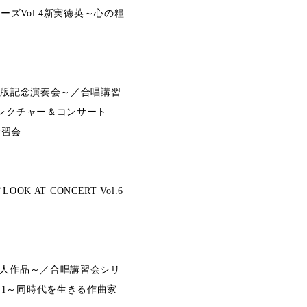
リーズVol.4新実徳英～心の糧
出版記念演奏会～／合唱講習
事情レクチャー＆コンサート
講習会
AT CONCERT Vol.6
れた邦人作品～／合唱講習会シリ
l.1～同時代を生きる作曲家