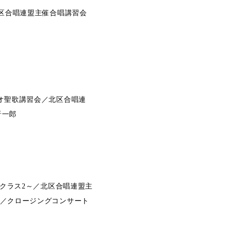
北区合唱連盟主催合唱講習会
リオ聖歌講習会／北区合唱連
晋一郎
礎クラス2～／北区合唱連盟主
在／クロージングコンサート