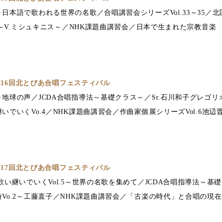
日本語で歌われる世界の名歌／合唱講習会シリーズVol.33～35／
4～V.ミシュキニス～／NHK課題曲講習会／日本で生まれた宗教音楽
 第16回北とぴあ合唱フェスティバル
地球の声／JCDA合唱指導法～基礎クラス～／Sr.石川和子グレゴ
でいくVo.4／NHK課題曲講習会／作曲家個展シリーズVol.6池辺
 第17回北とぴあ合唱フェスティバル
歌い継いでいくVol.5～世界の名歌を集めて／JCDA合唱指導法～基
Vo.2～工藤直子／NHK課題曲講習会／「古楽の時代」と合唱の現