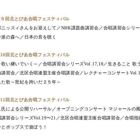
 第９回北とぴあ合唱フェスティバル
ニッスィさんをお迎えして／NHK課題曲講習会／合唱講習会シリーズVo
ン派の森へ／日本の音を聴く
 第10回北とぴあ合唱フェスティバル
歌い継いでいく～／合唱講習会シリーズVol.17,18／生きること 
講習会／北区合唱連盟主催合唱講習会／レクチャーコンサートVol.
した歌～世紀を跨いだ２５年～
 第11回北とぴあ合唱フェスティバル
ュ氏による公開リハーサル／オープニングコンサート マジャールの
習会シリーズVol.19〜21／北区合唱連盟主催合唱講習会／合唱指揮
ンとポップスで遊ぼう！