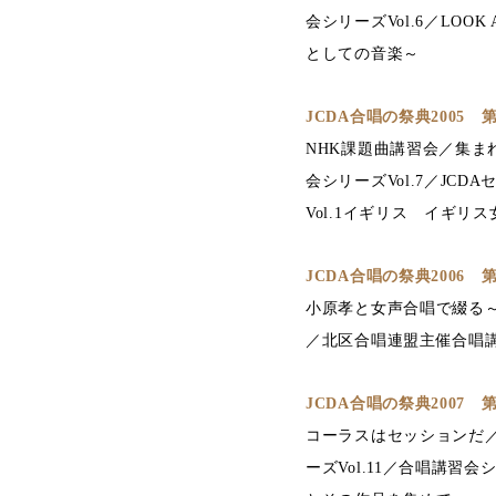
会シリーズVol.6／LOO
としての音楽～
JCDA合唱の祭典2005
NHK課題曲講習会／集
会シリーズVol.7／JC
Vol.1イギリス イギ
JCDA合唱の祭典2006
小原孝と女声合唱で綴る～心に
／北区合唱連盟主催合唱講
JCDA合唱の祭典2007
コーラスはセッションだ／N
ーズVol.11／合唱講習