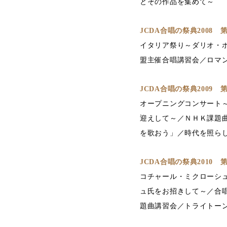
とその作品を集めて～
JCDA合唱の祭典2008
イタリア祭り～ダリオ・ポ
盟主催合唱講習会／ロマ
JCDA合唱の祭典2009
オープニングコンサート～
迎えして～／ＮＨＫ課題曲
を歌おう」／時代を照ら
JCDA合唱の祭典2010
コチャール・ミクローシ
ュ氏をお招きして～／合唱講
題曲講習会／トライトー