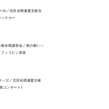
〜26／北区合唱連盟主催合
ウィテカー
盟主催合唱講習会／歌の願い～
くフィリピン音楽
31～32／北区合唱連盟主催
発表コンサート》