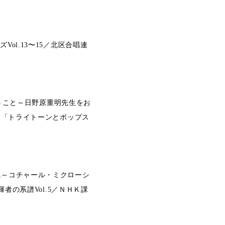
l.13〜15／北区合唱連
歌うこと～日野原重明先生をお
1「トライトーンとポップス
風～コチャール・ミクローシ
者の系譜Vol.5／ＮＨＫ課